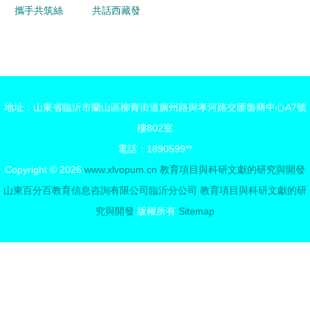
攜手共筑絲
共話西藏發
路文旅教育
展新篇章
新篇章 絲
我校黨委書
綢之路文化
記劉凱在
與旅游發展
2023中國
地址：山東省臨沂市蘭山區柳青街道廣州路與孝河路交匯魯商中心A7號
高級研討班
西藏發展論
樓802室
暨中亞國家
壇分論壇發
電話：1890599**
科研能力提
言側記
Copyright © 2026
www.xlvopum.cn
教育項目與科研文獻的研究與開發
升研討班開
山東百分百教育信息咨詢有限公司臨沂分公司
教育項目與科研文獻的研
幕
究與開發
版權所有
Sitemap