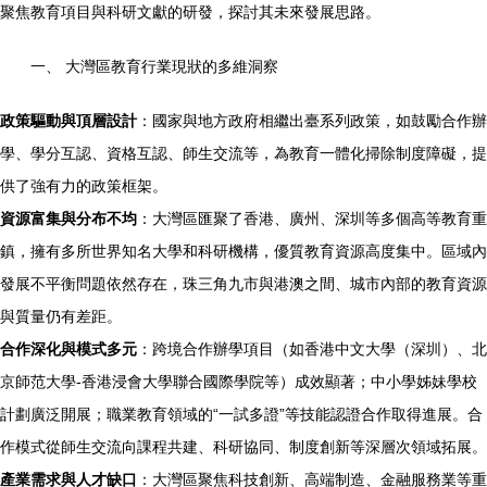
聚焦教育項目與科研文獻的研發，探討其未來發展思路。
一、 大灣區教育行業現狀的多維洞察
政策驅動與頂層設計
：國家與地方政府相繼出臺系列政策，如鼓勵合作辦
學、學分互認、資格互認、師生交流等，為教育一體化掃除制度障礙，提
供了強有力的政策框架。
資源富集與分布不均
：大灣區匯聚了香港、廣州、深圳等多個高等教育重
鎮，擁有多所世界知名大學和科研機構，優質教育資源高度集中。區域內
發展不平衡問題依然存在，珠三角九市與港澳之間、城市內部的教育資源
與質量仍有差距。
合作深化與模式多元
：跨境合作辦學項目（如香港中文大學（深圳）、北
京師范大學-香港浸會大學聯合國際學院等）成效顯著；中小學姊妹學校
計劃廣泛開展；職業教育領域的“一試多證”等技能認證合作取得進展。合
作模式從師生交流向課程共建、科研協同、制度創新等深層次領域拓展。
產業需求與人才缺口
：大灣區聚焦科技創新、高端制造、金融服務業等重