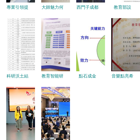
專業引領提
大師魅力何
西門子成都
教育部設
質增效 國
止參考文獻
數字化工廠
立“中科慧
家科學圖書
——教育項
觀摩全紀錄
拓-智能駕
館考察團深
目與科研文
教育項目與
駛及智能座
入技物所調
獻的深度融
科研文獻的
艙教育專
研文獻服務
合之路
研究與開發
項” 產學研
工作
融合實踐
融合助力高
等教育創新
科研沃土結
教育智能研
點石成金
音樂點亮希
碩果 我校
究的星辰大
2018外研
望，師道照
在吉林省教
海 從對話
社大學英語
亮未來——
育廳科學研
大咖到項目
教學研修班
音樂系教師
究項目中斬
探索的實踐
與教學之星
主研教育部
獲多項立項
邏輯
大賽的實踐
項目創新進
與洞察
展報告