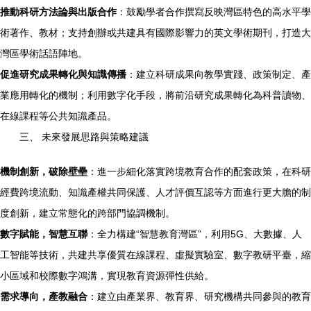
推動科研方法論與出版合作
：鼓勵學者合作撰寫反映灣區特色的高水平學
術著作、教材；支持創辦或共建具有國際影響力的英文學術期刊，打造大
灣區學術話語陣地。
促進研究成果轉化與知識傳播
：建立科研成果向教學實踐、政策制定、產
業應用轉化的機制；利用數字化手段，將前沿研究成果轉化為科普讀物、
在線課程等公共知識產品。
三、 未來發展思路與策略建議
機制創新，破除壁壘
：進一步細化落實跨境教育合作的配套政策，在科研
經費跨境流動、知識產權共同保護、人才評價互認等方面進行更大膽的制
度創新，建立常態化的跨部門協調機制。
數字賦能，智慧互聯
：全力構建“智慧教育灣區”，利用5G、大數據、人
工智能等技術，共建共享優質在線課程、虛擬實驗室、數字教研平臺，縮
小區域和校際數字鴻溝，實現教育資源彈性供給。
需求導向，產教融合
：建立由產業界、教育界、研究機構共同參與的教育