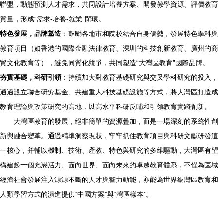
聯盟，動態預測人才需求，共同設計培養方案、開發教學資源、評價教育
質量，形成“需求-培養-就業”閉環。
特色發展，品牌塑造
：鼓勵各地市和院校結合自身優勢，發展特色學科與
教育項目（如香港的國際金融法律教育、深圳的科技創新教育、廣州的商
貿文化教育等），避免同質化競爭，共同塑造“大灣區教育”國際品牌。
夯實基礎，科研引領
：持續加大對教育基礎研究與交叉學科研究的投入，
通過設立聯合研究基金、共建重大科技基礎設施等方式，將大灣區打造成
教育理論與政策研究的高地，以高水平科研反哺和引領教育實踐創新。
大灣區教育的發展，絕非簡單的資源疊加，而是一場深刻的系統性創
新與融合變革。通過精準洞察現狀，牢牢抓住教育項目與科研文獻研發這
一核心，并輔以機制、技術、產教、特色與研究的多維驅動，大灣區有望
構建起一個充滿活力、面向世界、面向未來的卓越教育體系，不僅為區域
經濟社會發展注入源源不斷的人才與智力動能，亦能為世界級灣區教育和
人類學習方式的演進提供“中國方案”與“灣區樣本”。